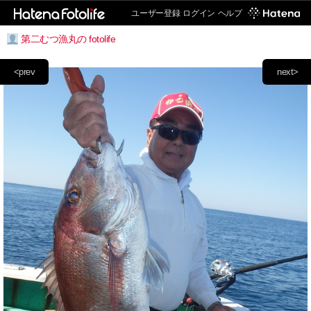
ユーザー登録
ログイン
ヘルプ
第二むつ漁丸の fotolife
<prev
next>