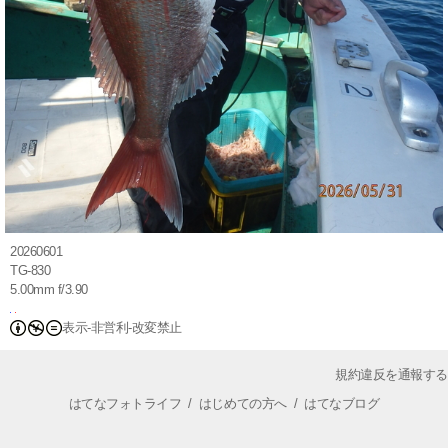
20260601
TG-830
5.00mm f/3.90
表示-非営利-改変禁止
規約違反を通報する
はてなフォトライフ
/
はじめての方へ
/
はてなブログ