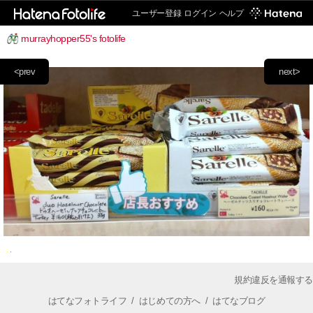
ユーザー登録
ログイン
ヘルプ
murrayhopper55's fotolife
<prev
next>
規約違反を通報する
はてなフォトライフ
/
はじめての方へ
/
はてなブログ