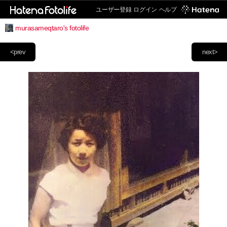
ユーザー登録
ログイン
ヘルプ
murasameqtaro's fotolife
<prev
next>