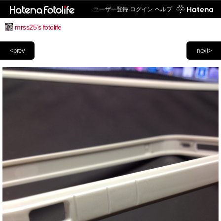
ユーザー登録
ログイン
ヘルプ
mrss25's fotolife
<prev
next>