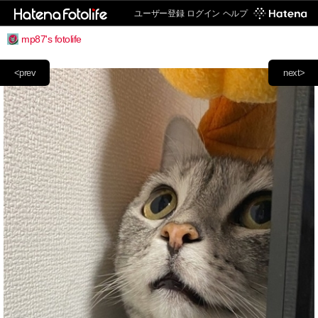
ユーザー登録
ログイン
ヘルプ
mp87's fotolife
<prev
next>