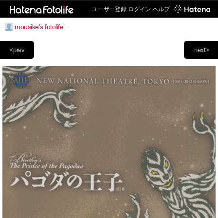
ユーザー登録
ログイン
ヘルプ
mousike's fotolife
<prev
next>