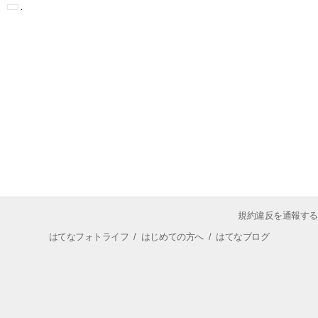
規約違反を通報する
はてなフォトライフ
/
はじめての方へ
/
はてなブログ