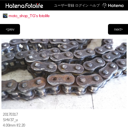
ユーザー登録
ログイン
ヘルプ
moto_shop_TG's fotolife
<prev
next>
20170317
SHV37_u
4.00mm f/2.20