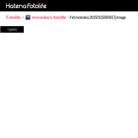
Fotolife
>
morooka's fotolife
>
<prev