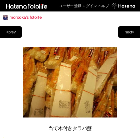
ユーザー登録
ログイン
ヘルプ
morooka's fotolife
<prev
next>
当て木付きタラバ蟹