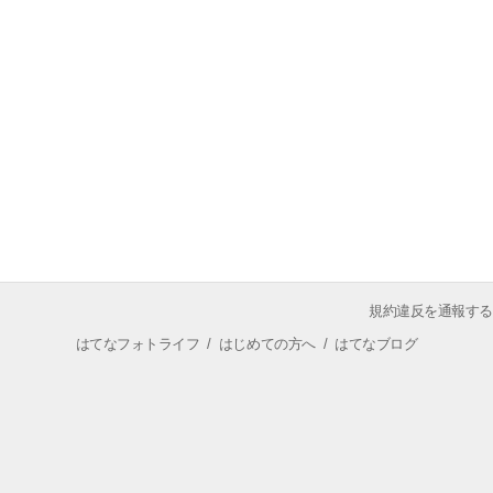
規約違反を通報する
はてなフォトライフ
/
はじめての方へ
/
はてなブログ