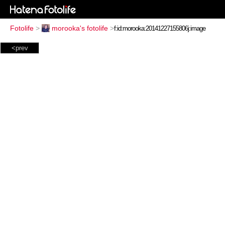
Fotolife
>
morooka's fotolife
>
<prev