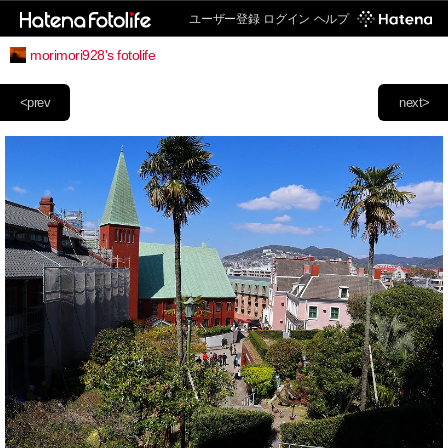
ユーザー登録
ログイン
ヘルプ
morimori928's fotolife
<prev
next>