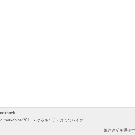
rackback
:id:mori-china:201... - ゆるキャラ - はてなハイク
規約違反を通報す