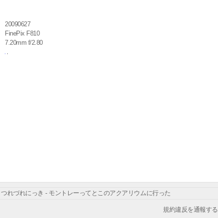
20090627
FinePix F810
7.20mm f/2.80
つれづれにっき - モントレーってとこのアクアリウムに行った
規約違反を通報する