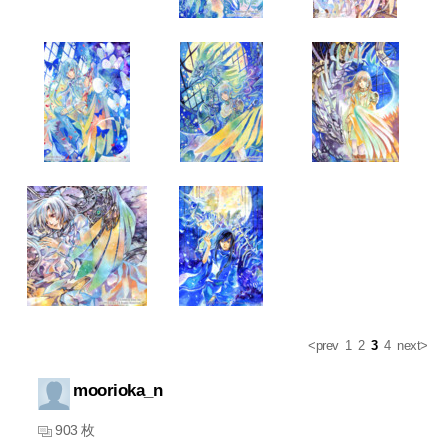
<prev
1
2
3
4
next>
moorioka_n
903 枚