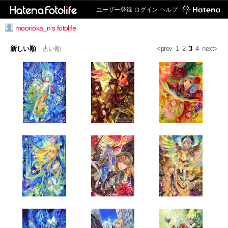
ユーザー登録
ログイン
ヘルプ
moorioka_n's fotolife
新しい順
|
古い順
<prev
1
2
3
4
next>