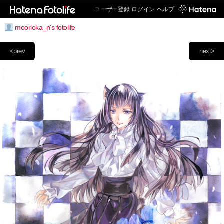
ユーザー登録
ログイン
ヘルプ
moorioka_n's fotolife
<prev
next>