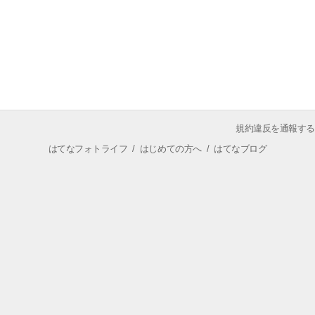
規約違反を通報する
はてなフォトライフ
/
はじめての方へ
/
はてなブログ