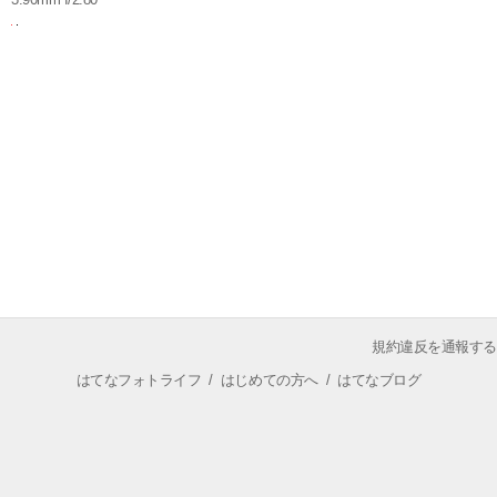
規約違反を通報する
はてなフォトライフ
/
はじめての方へ
/
はてなブログ