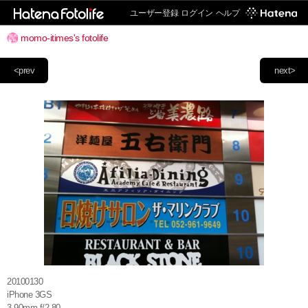
ユーザー登録
ログイン
ヘルプ
momo-itimes's fotolife
<prev
next>
20100130
iPhone 3GS
3.90mm f/2.80