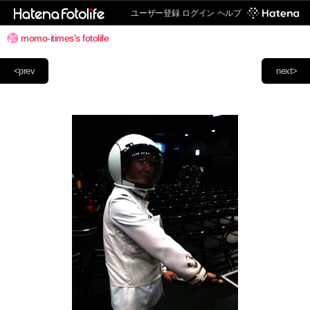
ユーザー登録
ログイン
ヘルプ
momo-itimes's fotolife
<prev
next>