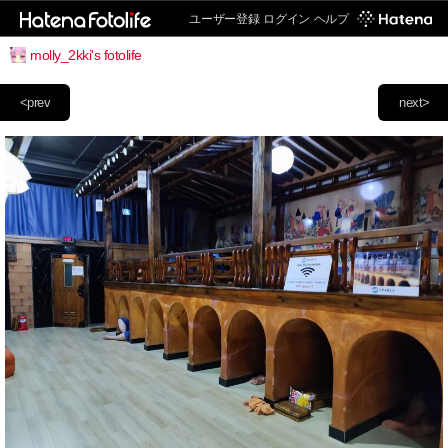
ユーザー登録
ログイン
ヘルプ
molly_2kki's fotolife
<prev
next>