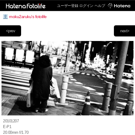
ユーザー登録
ログイン
ヘルプ
moku2aruku's fotolife
<prev
next>
20101207
E-P1
20.00mm f/1.70