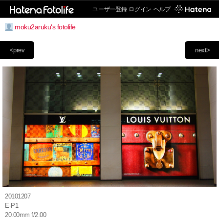
ユーザー登録
ログイン
ヘルプ
moku2aruku's fotolife
<prev
next>
20101207
E-P1
20.00mm f/2.00