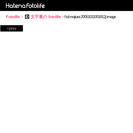
Fotolife
>
文字裏の fotolife
>
<prev