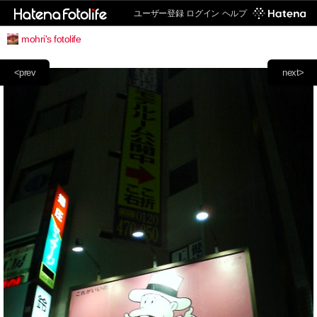
ユーザー登録
ログイン
ヘルプ
mohri's fotolife
<prev
next>