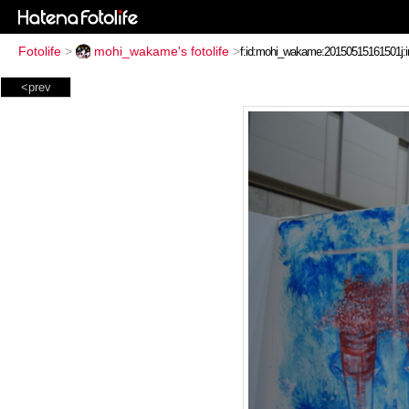
Fotolife
>
mohi_wakame's fotolife
>
<prev