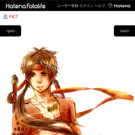
ユーザー登録
ログイン
ヘルプ
PICT
<prev
next>