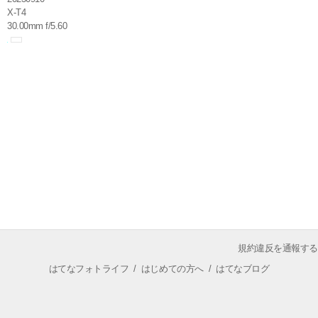
X-T4
30.00mm f/5.60
規約違反を通報する
はてなフォトライフ
/
はじめての方へ
/
はてなブログ