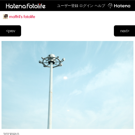
ユーザー登録
ログイン
ヘルプ
moffril's fotolife
<prev
next>
20230910