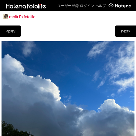
ユーザー登録
ログイン
ヘルプ
moffril's fotolife
<prev
next>