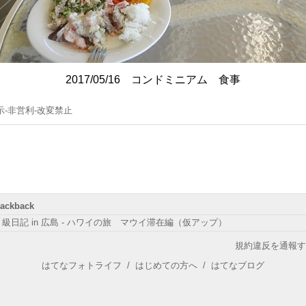
2017/05/16 コンドミニアム 食事
示-非営利-改変禁止
rackback
Ｅ級日記 in 広島 - ハワイの旅 マウイ滞在編（仮アップ）
規約違反を通報す
はてなフォトライフ
/
はじめての方へ
/
はてなブログ