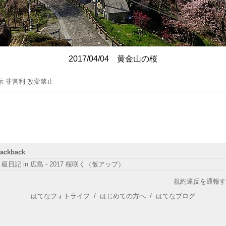
2017/04/04 黄金山の桜
示-非営利-改変禁止
rackback
級日記 in 広島 - 2017 桜咲く（仮アップ）
規約違反を通報す
はてなフォトライフ
/
はじめての方へ
/
はてなブログ