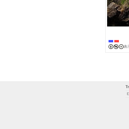
表
T
Ｅ