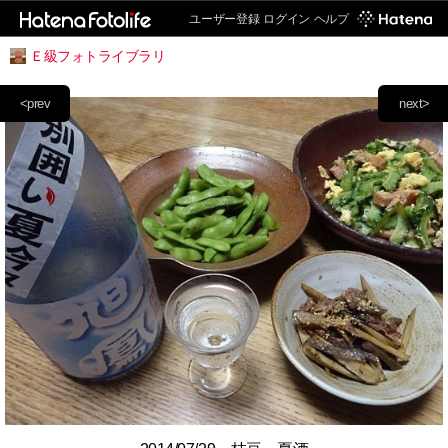
ユーザー登録
ログイン
ヘルプ
Ｅ級フォトライブラリ
<prev
next>