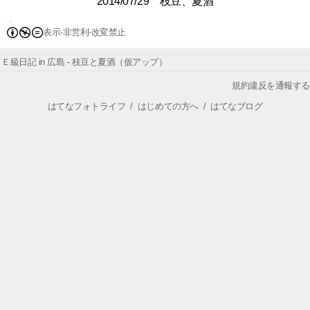
2014/07/29 枝豆、夏酒
表示-非営利-改変禁止
Ｅ級日記 in 広島 - 枝豆と夏酒（仮アップ）
規約違反を通報する
はてなフォトライフ
/
はじめての方へ
/
はてなブログ