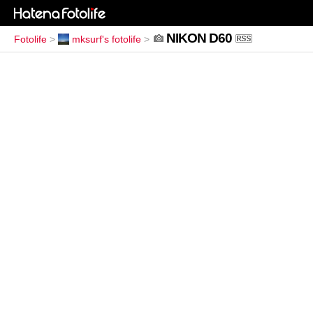
NIKON D60
Fotolife
>
mksurf's fotolife
>