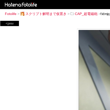
Fotolife
>
スクリプト解明まで仮置き
>
CAP_超電磁砲
>
<prev