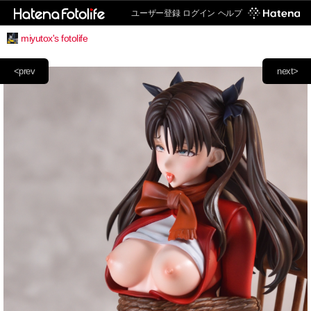
ユーザー登録
ログイン
ヘルプ
miyutox's fotolife
<prev
next>