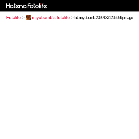
Fotolife
>
miyubomb's fotolife
>