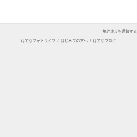
規約違反を通報する
はてなフォトライフ
/
はじめての方へ
/
はてなブログ