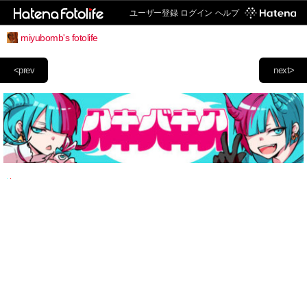
ユーザー登録
ログイン
ヘルプ
miyubomb's fotolife
<prev
next>