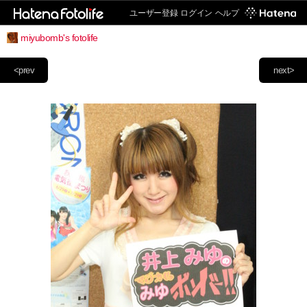
ユーザー登録
ログイン
ヘルプ
miyubomb's fotolife
<prev
next>