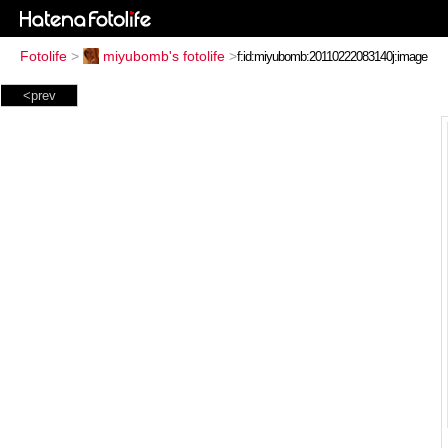
Fotolife
>
miyubomb's fotolife
>
<prev