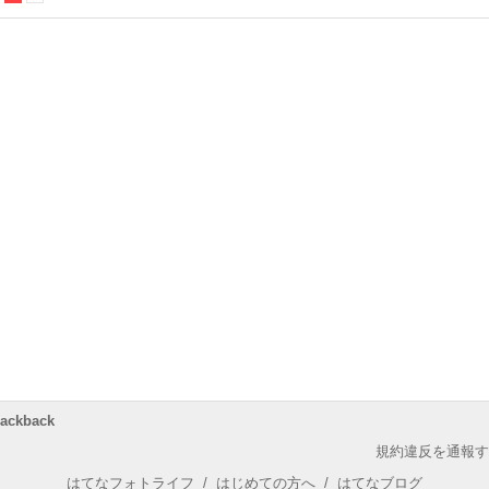
rackback
規約違反を通報す
はてなフォトライフ
/
はじめての方へ
/
はてなブログ