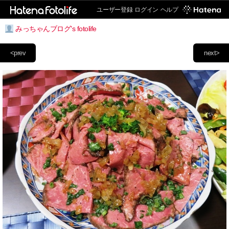
ユーザー登録
ログイン
ヘルプ
みっちゃんブログ's fotolife
<prev
next>