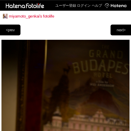
ユーザー登録
ログイン
ヘルプ
miyamoto_genkai's fotolife
<prev
next>