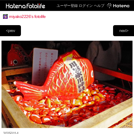
ユーザー登録
ログイン
ヘルプ
miyako2226's fotolife
<prev
next>
20250114