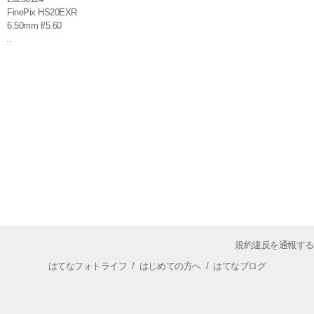
FinePix HS20EXR
6.50mm f/5.60
規約違反を通報する
はてなフォトライフ
/
はじめての方へ
/
はてなブログ