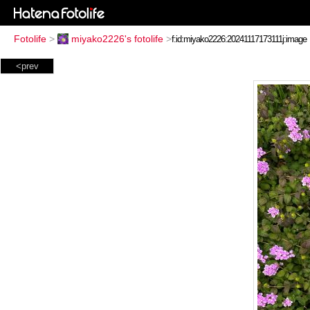
Fotolife
>
miyako2226's fotolife
>
<prev