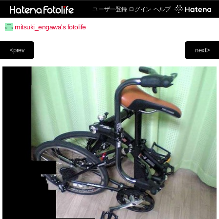
ユーザー登録
ログイン
ヘルプ
mitsuki_engawa's fotolife
<prev
next>