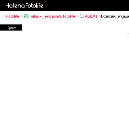
Fotolife
>
mitsuki_engawa's fotolife
>
ASEX1
>
<prev