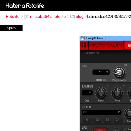
Fotolife
>
mitsuba64's fotolife
>
blog
>
<prev