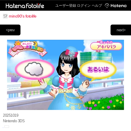
ユーザー登録
ログイン
ヘルプ
mino90's fotolife
<prev
next>
20251019
Nintendo 3DS