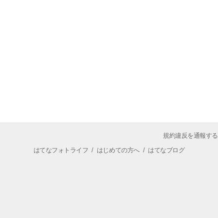
規約違反を通報する
はてなフォトライフ
/
はじめての方へ
/
はてなブログ