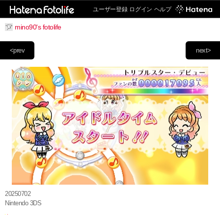
ユーザー登録
ログイン
ヘルプ
mino90's fotolife
<prev
next>
20250702
Nintendo 3DS