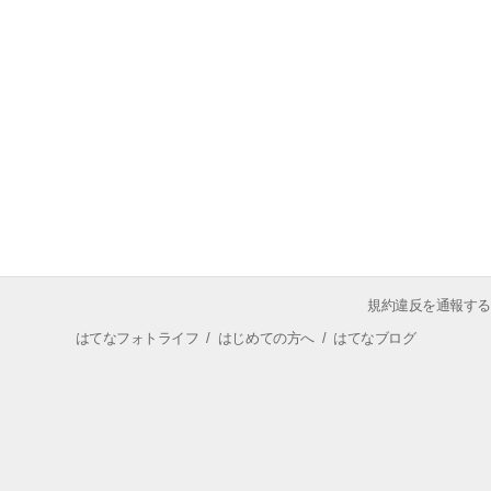
規約違反を通報する
はてなフォトライフ
/
はじめての方へ
/
はてなブログ