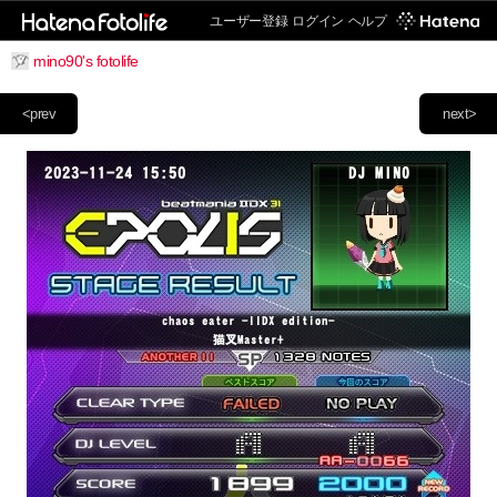
ユーザー登録
ログイン
ヘルプ
mino90's fotolife
<prev
next>