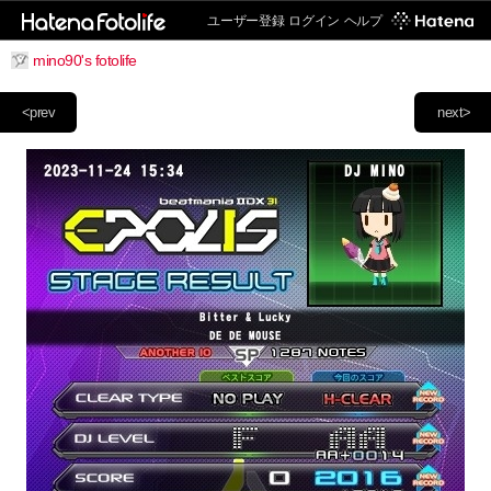
ユーザー登録
ログイン
ヘルプ
mino90's fotolife
<prev
next>