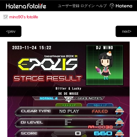
ユーザー登録
ログイン
ヘルプ
mino90's fotolife
<prev
next>