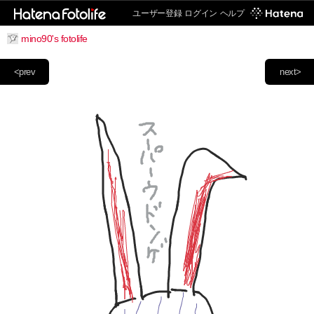
ユーザー登録
ログイン
ヘルプ
mino90's fotolife
<prev
next>